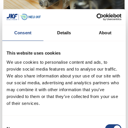
Consent
Details
About
This website uses cookies
We use cookies to personalise content and ads, to
Artykuły
provide social media features and to analyse our traffic.
We also share information about your use of our site with
JKF Ecademy zawiera zbiór artykułów obejmujących
our social media, advertising and analytics partners who
najnowsze wiadomości i istotne tematy związane z
may combine it with other information that you’ve
wentylacją procesową. Artykuły te są pisane przez ekspertów
provided to them or that they’ve collected from your use
branżowych i dostarczają cennych spostrzeżeń i praktycznych
of their services.
porad
Consent