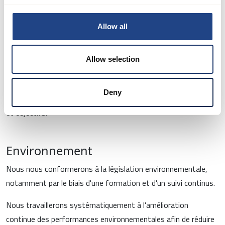
Nous ne pratiquerons pas de discrimination sur le lieu de travail
Allow all
en raison de l'âge, du sexe, de la race, de la couleur, du
handicap, de la religion ou des convictions, de la langue, de
l'origine nationale ou sociale, de l'appartenance à un syndicat
Allow selection
ou de tout autre motif de discrimination reconnu par le droit
international. Nous ne prendrons des décisions en matière
Deny
d'embauche et d'emploi que sur la base de critères pertinents
et objectifs.
Environnement
Nous nous conformerons à la législation environnementale,
notamment par le biais d'une formation et d'un suivi continus.
Nous travaillerons systématiquement à l'amélioration
continue des performances environnementales afin de réduire