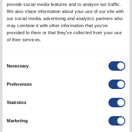
provide social media features and to analyse our traffic.
de développement au travail en leur offrant une éducation et
We also share information about your use of our site with
une formation.
our social media, advertising and analytics partners who
may combine it with other information that you’ve
Nous fournirons à nos employés un environnement de travail
provided to them or that they’ve collected from your use
sûr et sain.
of their services.
Nous protégerons nos employés contre tout châtiment
corporel, toute coercition mentale ou tout harcèlement.
Consent
Necessary
Selection
Labour
Preferences
Nous reconnaîtrons le droit de nos employés à la liberté
d'association et à la négociation collective.
Statistics
Nous dénoncerons le travail forcé et le travail des enfants. Si
nous embauchons des jeunes travailleurs âgés de 15 à 18 ans,
Marketing
ils ne doivent pas effectuer de travaux dangereux ou de nuit.