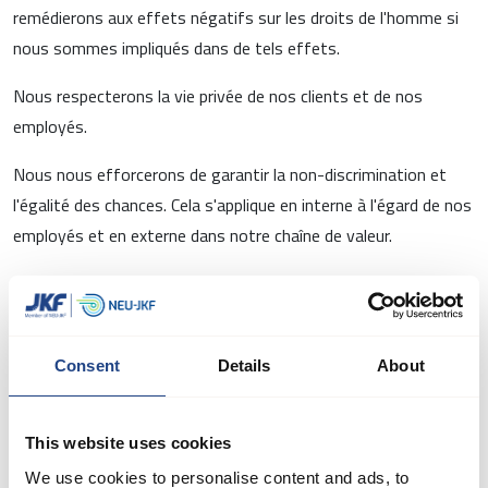
remédierons aux effets négatifs sur les droits de l'homme si
nous sommes impliqués dans de tels effets.
Nous respecterons la vie privée de nos clients et de nos
employés.
Nous nous efforcerons de garantir la non-discrimination et
l'égalité des chances. Cela s'applique en interne à l'égard de nos
employés et en externe dans notre chaîne de valeur.
Salariés
Nous fournirons à nos employés un cadre d'emploi qui
Consent
Details
About
respectera toujours les lois et les conventions collectives
applicables dans nos domaines en ce qui concerne le paiement
This website uses cookies
de salaires équitables ainsi que d'autres conditions d'emploi.
Nous veillerons à ce que nos employés aient des possibilités
We use cookies to personalise content and ads, to