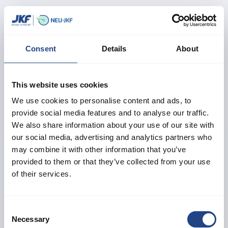
Customer Center / Back Office
Consent
Details
About
Birgitte M. Jensen
Head of Customer Center
Parle le danois, l'anglais et l'allemand
This website uses cookies
+45 61 24 16 81
We use cookies to personalise content and ads, to
sales@neujkf.dk
provide social media features and to analyse our traffic.
We also share information about your use of our site with
our social media, advertising and analytics partners who
Morten F. Østergaard
may combine it with other information that you’ve
Technical Support
provided to them or that they’ve collected from your use
Parle danois et anglais
of their services.
+45 40 31 78 34
sales@neujkf.dk
Consent
Necessary
Selection