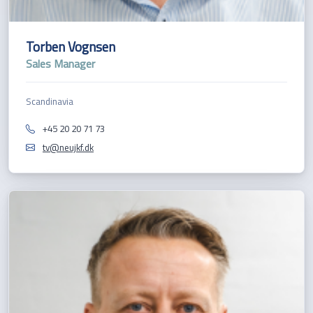
Torben Vognsen
Sales Manager
Scandinavia
+45 20 20 71 73
tv@neujkf.dk