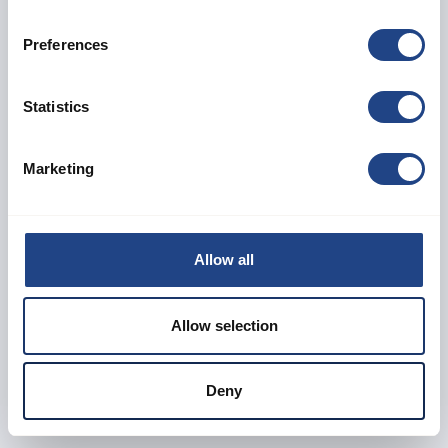
Daniel Thygesen
Technical Support
Preferences
Parle le danois, l'anglais et l'allemand
+45 21 74 41 53
Statistics
sales@neujkf.dk
Marketing
Tobias Ibsen
Sales Support
Parle danois et anglais
Allow all
+45 42 16 30 26
sales@neujkf.dk
Allow selection
Deny
Digitalization