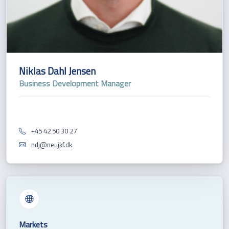
Niklas Dahl Jensen
Business Development Manager
+45 42 50 30 27
ndj@neujkf.dk
Markets