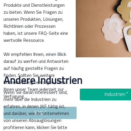
Produkte und Dienstleistungen
zu bieten. Wenn Sie Fragen zu
unseren Produkten, Lösungen,
Richtlinien oder Prozessen
haben, ist unsere FAQ-Seite eine
wertvolle Ressource.
Wir empfehlen Ihnen, einen Blick
darauf zu werfen und Antworten
auf häufig gestellte Fragen zu
finden. Sollten Sie weitere
Andere Industrien
Unterstützung benötigen, steht
Ihnen unser Team jederzeit zur
Wenn Sie daran interessiert sind,
Industrien "
Verfügung.
mehr über die Industrien zu
erfahren, in denen JKF tätig ist,
und darüber, wie Ihr Unternehmen
FAQ "
von unseren Absauglösungen
profitieren kann, klicken Sie bitte