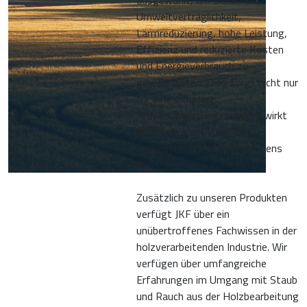
ausgewählt, um Sicherheit,
Umweltverträglichkeit,
Lärmreduzierung, hohe Leistung,
Effizienz und reduzierte Kosten
und Energieverbrauch zu
gewährleisten. Dies sorgt nicht nur
für eine sicherere
Arbeitsumgebung, sondern wirkt
sich auch positiv auf das
Endergebnis des Unternehmens
aus.
Zusätzlich zu unseren Produkten
verfügt JKF über ein
unübertroffenes Fachwissen in der
holzverarbeitenden Industrie. Wir
verfügen über umfangreiche
Erfahrungen im Umgang mit Staub
und Rauch aus der Holzbearbeitung