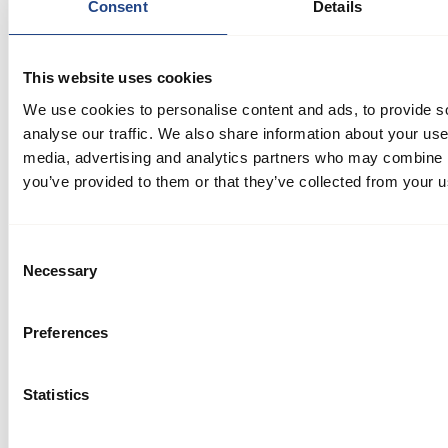
Consent
Details
Absaugsystem eines VDL-Schwesterunternehmens
wurde durch einen JKF Gebläsefilter ersetzt, was zu
einer verbesserten Absaugung, einem geringeren
This website uses cookies
Geräuschpegel und einer effizienten Energienutzung
führte
We use cookies to personalise content and ads, to provide s
analyse our traffic. We also share information about your use 
media, advertising and analytics partners who may combine it
you’ve provided to them or that they’ve collected from your us
Consent
Necessary
Selection
Preferences
Fallbeispiel
Andere
Wirksame Lösung für die Staubabsaugung löst
das Problem der Staubablagerung auf dem Dach
Statistics