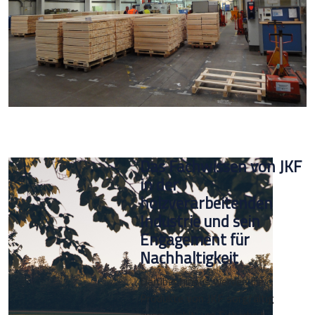
Das Fachwissen von JKF
in der
holzverarbeitenden
Industrie und sein
Engagement für
Nachhaltigkeit
Darüber hinaus werden die
Produkte von JKF sorgfältig