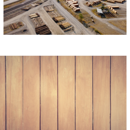
Die Bedeutung der
Staubabsaugung in der
holzverarbeitenden
Industrie
Das Engagement von JKF für
saubere Luft und Nachhaltigkeit
steht im Einklang mit dem globalen
Fokus auf die Reduzierung von
CO2-Emissionen, Recycling und
Abfallmanagement. Der Weg zu